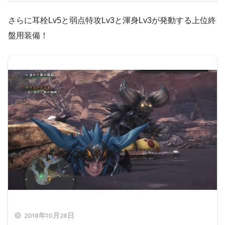
さらに耳栓Lv5と弱点特攻Lv3と渾身Lv3が発動する上位終
盤用装備！
2018年10月28日