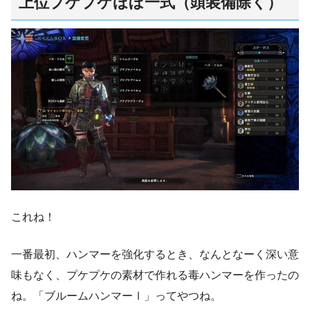
上位プケプケほぼ一式（頭装備除く）
これね！
一番最初、ハンマーを強化するとき、なんとなーく深い意
味もなく、プケプケの素材で作れる毒ハンマーを作ったの
ね。「ブルームハンマーⅠ」ってやつね。