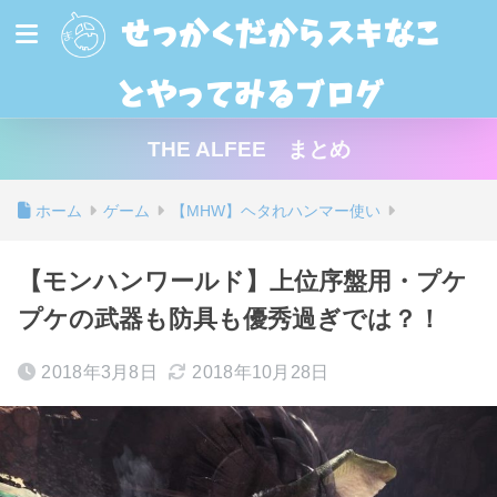
せっかくだからスキなこ
とやってみるブログ
THE ALFEE まとめ
ホーム
ゲーム
【MHW】ヘタれハンマー使い
【モンハンワールド】上位序盤用・プケ
プケの武器も防具も優秀過ぎでは？！
2018年3月8日
2018年10月28日