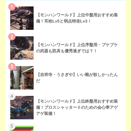
1
【モンハンワールド】上位中盤用おすすめ装
備！耳栓Lv5と弱点特攻Lv3！
2
【モンハンワールド】上位序盤用・プケプケ
の武器も防具も優秀過ぎでは？！
3
【吉祥寺・うさぎや】いい靴が欲しかったん
だ
4
【モンハンワールド】上位終盤用おすすめ装
備！ブロスシャッターⅡのための会心率アゲ
アゲ装備！
5